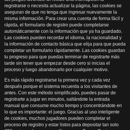
registrarse o necesita actualizar la página, las cookies se
aseguran de que no tenga que ingresar nuevamente la
misma información. Para crear una cuenta de forma fácil y
rápida, el formulario de registro puede completarse
automáticamente con la información que ya ha guardado.
Las cookies pueden recordar el idioma, la nacionalidad y
la información de contacto básica que elija para que pueda
completar un formulario rápidamente. Las cookies guardan
tu progreso para que puedas terminar de registrarte más
tarde sin tener que empezar desde cero si inicias el
proceso y luego abandonarlo por cualquier motivo.
Es más rápido registrarse la primera vez y cada vez
después porque el sistema recuerda a los visitantes de
antes. Con este método simplificado, puedes pasar de
registrarte a jugar en minutos, saltándote la entrada
manual que consume mucho tiempo y concentrándote en
lo que es importante: el juego. Gracias al uso inteligente
de cookies, muchos jugadores pueden completar el
proceso de registro y estar listos para depositar tan solo