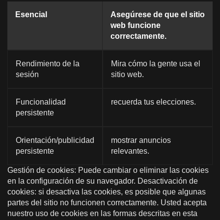
Esencial
Asegúrese de que el sitio
web funcione
correctamente.
Rendimiento de la
Mira cómo la gente usa el
sesión
sitio web.
Funcionalidad
recuerda tus elecciones.
persistente
Orientación/publicidad
mostrar anuncios
persistente
relevantes.
Gestión de cookies: Puede cambiar o eliminar las cookies
en la configuración de su navegador. Desactivación de
cookies: si desactiva las cookies, es posible que algunas
partes del sitio no funcionen correctamente. Usted acepta
nuestro uso de cookies en las formas descritas en esta