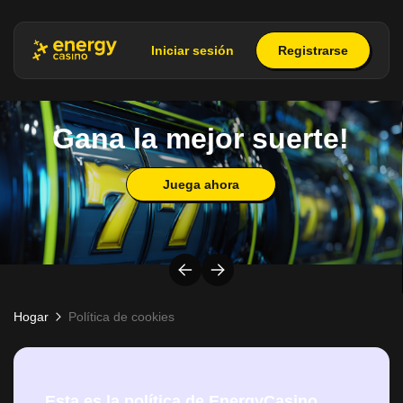
Iniciar sesión
Registrarse
Gana la mejor suerte!
Juega ahora
Hogar
Política de cookies
Esta es la política de EnergyCasino