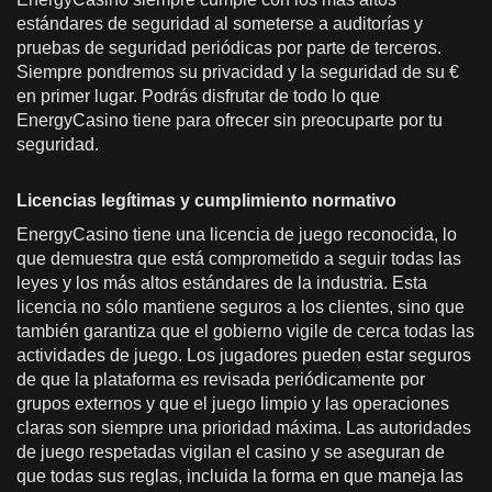
estándares de seguridad al someterse a auditorías y
pruebas de seguridad periódicas por parte de terceros.
Siempre pondremos su privacidad y la seguridad de su €
en primer lugar. Podrás disfrutar de todo lo que
EnergyCasino tiene para ofrecer sin preocuparte por tu
seguridad.
Licencias legítimas y cumplimiento normativo
EnergyCasino tiene una licencia de juego reconocida, lo
que demuestra que está comprometido a seguir todas las
leyes y los más altos estándares de la industria. Esta
licencia no sólo mantiene seguros a los clientes, sino que
también garantiza que el gobierno vigile de cerca todas las
actividades de juego. Los jugadores pueden estar seguros
de que la plataforma es revisada periódicamente por
grupos externos y que el juego limpio y las operaciones
claras son siempre una prioridad máxima. Las autoridades
de juego respetadas vigilan el casino y se aseguran de
que todas sus reglas, incluida la forma en que maneja las