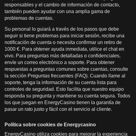
responsables y el cambio de información de contacto,
también pueden ayudar con una amplia gama de
problemas de cuentas.
Su personal lo guiará a través de los pasos que debe
seguir si tiene problemas para iniciar sesión, recibe una
notificación de cuenta o necesita confirmar un retiro de
1000 €. Para obtener ayuda inmediata, utilice el chat en
vivo. Para preguntas más detalladas o confidenciales,
envíe un correo electrónico a soporte. Para obtener
respuestas a preguntas comunes sobre cuentas, consulte
la sección Preguntas frecuentes (FAQ). Cuando llame al
soporte, tenga la información de su cuenta lista para
controles de seguridad. Esto facilita que nuestro equipo
responda su pregunta y mantiene su cuenta segura. Todos
los que juegan en EnergyCasino tienen la garantía de
pasar un rato justo y fácil con el servicio al cliente.
Política sobre cookies de Energycasino
EnergyCasino utiliza cookies para mejorar la experiencia