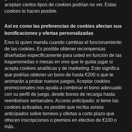
aceptan ciertos tipos de cookies podrían no ver. Estas
cookies lo hacen posible.
Así es como las preferencias de cookies afectan sus
bonificaciones y ofertas personalizadas
Eres tú quien manda cuando cambias el funcionamiento
de las cookies. Es posible obtener recompensas
diseñadas específicamente para usted en función de las
tragamonedas o mesas en vivo que le gusta jugar si
acepta cookies analíticas y de marketing. Esto significa
que podrías obtener un bono de hasta €200 o que te
animarán a probar nuevos juegos. Aceptar cookies
promocionales nos ayuda a combinar el bono adecuado
con su perfil de juego, desde bonos de recarga hasta
reembolsos semanales. Acceso anticipado: si tiene las
cookies activadas, es posible que reciba avisos
anticipados sobre torneos y ofertas a corto plazo que
ofrecen inscripciones o premios en efectivo de €100 o
más.