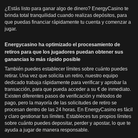
¿Estás listo para ganar algo de dinero? EnergyCasino te
brinda total tranquilidad cuando realizas depósitos, para
que puedas financiar rápidamente tu cuenta y comenzar a
jugar.
Energycasino ha optimizado el procesamiento de
retiros para que los jugadores puedan obtener sus
ganancias lo más rápido posible
También puedes establecer límites sobre cuánto puedes
retirar. Una vez que solicita un retiro, nuestro equipo
dedicado trabaja rápidamente para verificar y aprobar la
transacción, para que pueda acceder a su € de inmediato.
Existen diferentes pasos de verificación y métodos de
pago, pero la mayoría de las solicitudes de retiro se
procesan dentro de las 24 horas. En EnergyCasino es fácil
y claro gestionar tus límites. Estableces tus propios límites
sobre cuánto puedes depositar, perder y apostar, lo que te
ayuda a jugar de manera responsable.