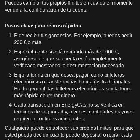
Puedes cambiar tus propios límites en cualquier momento
yendo a la configuración de tu cuenta.
Pasos clave para retiros rápidos
Pide recibir tus ganancias. Por ejemplo, puedes pedir
200 € o más.
Especialmente si está retirando más de 1000 €,
asegúrese de que su cuenta esté completamente
verificada mostrando la documentación necesaria.
Elija la forma en que desea pagar, como billeteras
electrónicas o transferencias bancarias tradicionales.
Por lo general, las billeteras electrónicas son la forma
más rápida de retirar dinero.
Cada transacción en EnergyCasino se verifica en
términos de seguridad y, a veces, cantidades mayores
requieren controles adicionales.
Cualquiera puede establecer sus propios límites, para que
usted pueda decidir cuánto puede depositar o retirar cada