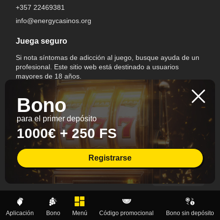
+357 22469381
info@energycasinos.org
Juega seguro
Si nota síntomas de adicción al juego, busque ayuda de un
profesional. Este sitio web está destinado a usuarios
mayores de 18 años.
Bono
para el primer depósito
1000€ + 250 FS
Cambiar idioma
Registrarse
All Rights Reserved.
Aplicación
Bono
Menú
Código promocional
Bono sin depósito