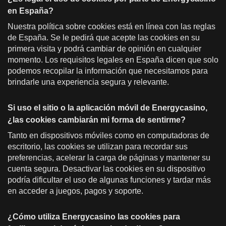
en España?
Nuestra política sobre cookies está en línea con las reglas
de España. Se le pedirá que acepte las cookies en su
primera visita y podrá cambiar de opinión en cualquier
momento. Los requisitos legales en España dicen que solo
podemos recopilar la información que necesitamos para
brindarle una experiencia segura y relevante.
Si uso el sitio o la aplicación móvil de Energycasino,
¿las cookies cambiarán mi forma de sentirme?
Tanto en dispositivos móviles como en computadoras de
escritorio, las cookies se utilizan para recordar sus
preferencias, acelerar la carga de páginas y mantener su
cuenta segura. Desactivar las cookies en su dispositivo
podría dificultar el uso de algunas funciones y tardar más
en acceder a juegos, pagos y soporte.
¿Cómo utiliza Energycasino las cookies para