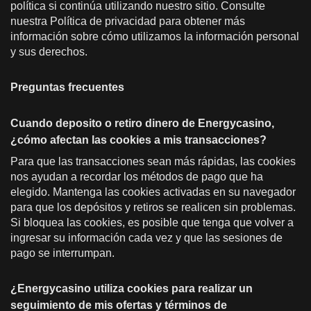
política si continúa utilizando nuestro sitio. Consulte
nuestra Política de privacidad para obtener más
información sobre cómo utilizamos la información personal
y sus derechos.
Preguntas frecuentes
Cuando deposito o retiro dinero de Energycasino,
¿cómo afectan las cookies a mis transacciones?
Para que las transacciones sean más rápidas, las cookies
nos ayudan a recordar los métodos de pago que ha
elegido. Mantenga las cookies activadas en su navegador
para que los depósitos y retiros se realicen sin problemas.
Si bloquea las cookies, es posible que tenga que volver a
ingresar su información cada vez y que las sesiones de
pago se interrumpan.
¿Energycasino utiliza cookies para realizar un
seguimiento de mis ofertas y términos de