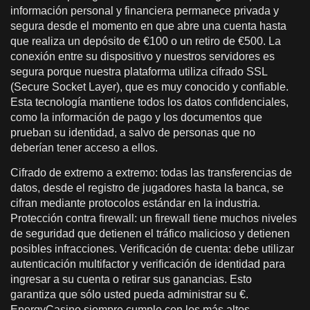
información personal y financiera permanece privada y
segura desde el momento en que abre una cuenta hasta
que realiza un depósito de €100 o un retiro de €500. La
conexión entre su dispositivo y nuestros servidores es
segura porque nuestra plataforma utiliza cifrado SSL
(Secure Socket Layer), que es muy conocido y confiable.
Esta tecnología mantiene todos los datos confidenciales,
como la información de pago y los documentos que
prueban su identidad, a salvo de personas que no
deberían tener acceso a ellos.
Cifrado de extremo a extremo: todas las transferencias de
datos, desde el registro de jugadores hasta la banca, se
cifran mediante protocolos estándar en la industria.
Protección contra firewall: un firewall tiene muchos niveles
de seguridad que detienen el tráfico malicioso y detienen
posibles infracciones. Verificación de cuenta: debe utilizar
autenticación multifactor y verificación de identidad para
ingresar a su cuenta o retirar sus ganancias. Esto
garantiza que sólo usted pueda administrar su €.
EnergyCasino siempre cumple con los más altos