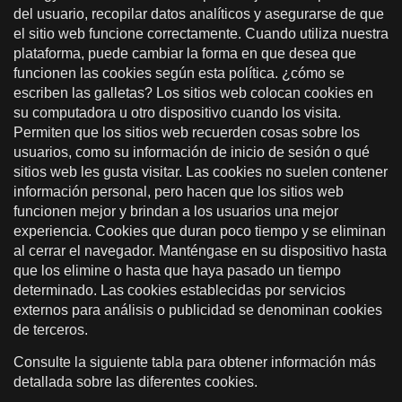
del usuario, recopilar datos analíticos y asegurarse de que
el sitio web funcione correctamente. Cuando utiliza nuestra
plataforma, puede cambiar la forma en que desea que
funcionen las cookies según esta política. ¿cómo se
escriben las galletas? Los sitios web colocan cookies en
su computadora u otro dispositivo cuando los visita.
Permiten que los sitios web recuerden cosas sobre los
usuarios, como su información de inicio de sesión o qué
sitios web les gusta visitar. Las cookies no suelen contener
información personal, pero hacen que los sitios web
funcionen mejor y brindan a los usuarios una mejor
experiencia. Cookies que duran poco tiempo y se eliminan
al cerrar el navegador. Manténgase en su dispositivo hasta
que los elimine o hasta que haya pasado un tiempo
determinado. Las cookies establecidas por servicios
externos para análisis o publicidad se denominan cookies
de terceros.
Consulte la siguiente tabla para obtener información más
detallada sobre las diferentes cookies.