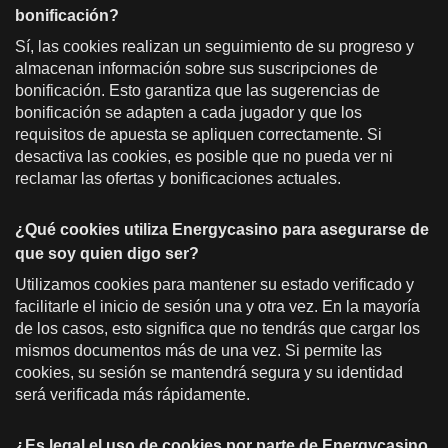
bonificación?
Sí, las cookies realizan un seguimiento de su progreso y
almacenan información sobre sus suscripciones de
bonificación. Esto garantiza que las sugerencias de
bonificación se adapten a cada jugador y que los
requisitos de apuesta se apliquen correctamente. Si
desactiva las cookies, es posible que no pueda ver ni
reclamar las ofertas y bonificaciones actuales.
¿Qué cookies utiliza Energycasino para asegurarse de
que soy quien digo ser?
Utilizamos cookies para mantener su estado verificado y
facilitarle el inicio de sesión una y otra vez. En la mayoría
de los casos, esto significa que no tendrás que cargar los
mismos documentos más de una vez. Si permite las
cookies, su sesión se mantendrá segura y su identidad
será verificada más rápidamente.
¿Es legal el uso de cookies por parte de Energycasino